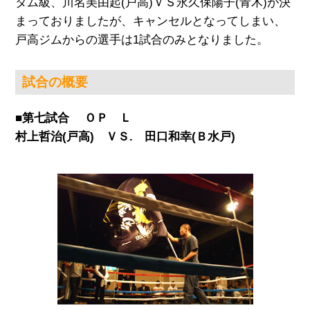
タム級、川名美由起(戸高)ＶＳ永久保陽子(青木)が決
まっておりましたが、キャンセルとなってしまい、
戸高ジムからの選手は1試合のみとなりました。
試合の概要
■第七試合 ＯＰ Ｌ
村上哲治(戸高) ＶＳ. 田口和幸(Ｂ水戸)