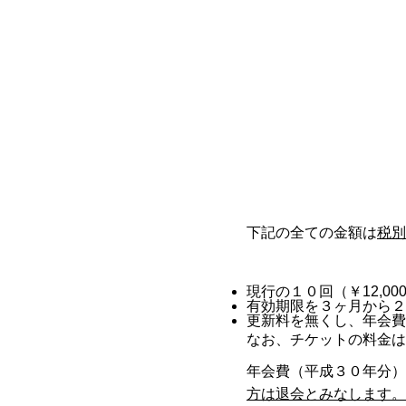
下記の全ての金額は
税別
現行の１０回（￥12,00
有効期限を３ヶ月から２
更新料を無くし、年会費
なお、チケットの料金は1
年会費（平成３０年分）
方は退会とみなします。